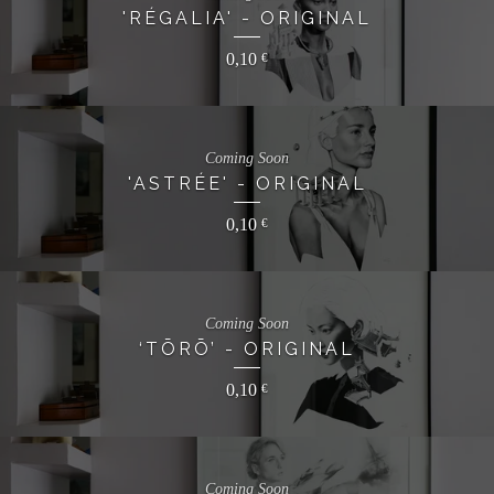
'RÉGALIA' - ORIGINAL
0,10
€
Coming Soon
'ASTRÉE' - ORIGINAL
0,10
€
Coming Soon
‘TŌRŌ’ - ORIGINAL
0,10
€
Coming Soon